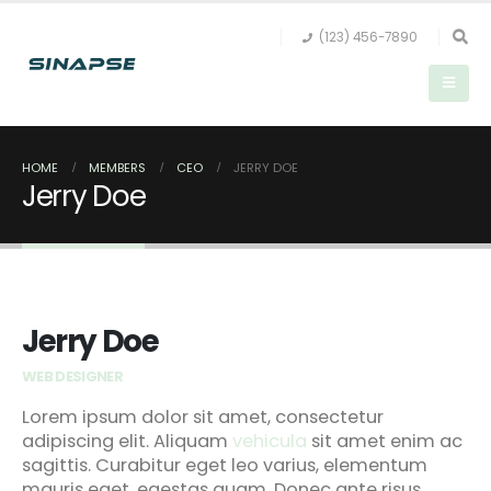
(123) 456-7890
HOME
MEMBERS
CEO
JERRY DOE
Jerry Doe
Jerry Doe
WEB DESIGNER
Lorem ipsum dolor sit amet, consectetur
adipiscing elit. Aliquam
vehicula
sit amet enim ac
sagittis. Curabitur eget leo varius, elementum
mauris eget, egestas quam. Donec ante risus,